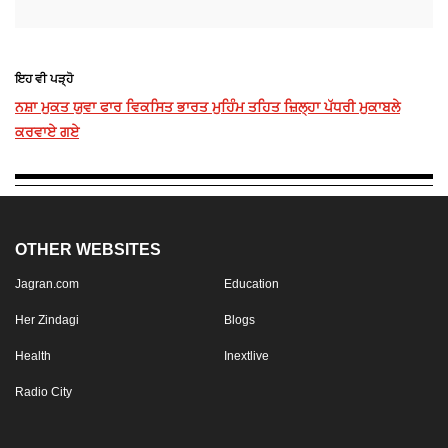
ਇਹ ਵੀ ਪੜ੍ਹੋ
ਨਸ਼ਾ ਮੁਕਤ ਯੁਵਾ ਫਾਰ ਵਿਕਸਿਤ ਭਾਰਤ ਮੁਹਿੰਮ ਤਹਿਤ ਜ਼ਿਲ੍ਹਾ ਪੱਧਰੀ ਮੁਕਾਬਲੇ
ਕਰਵਾਏ ਗਏ
OTHER WEBSITES
Jagran.com
Education
Her Zindagi
Blogs
Health
Inextlive
Radio City