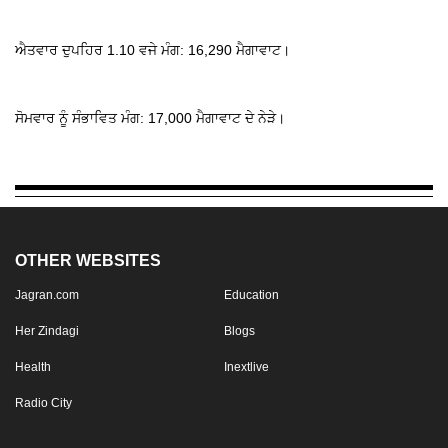
ਐਤਵਾਰ ਦੁਪਹਿਰ 1.10 ਵਜੇ ਮੰਗ: 16,290 ਮੈਗਾਵਾਟ।
ਸੋਮਵਾਰ ਨੂੰ ਸੰਭਾਵਿਤ ਮੰਗ: 17,000 ਮੈਗਾਵਾਟ ਦੇ ਨੇੜੇ।
OTHER WEBSITES
Jagran.com
Education
Her Zindagi
Blogs
Health
Inextlive
Radio City