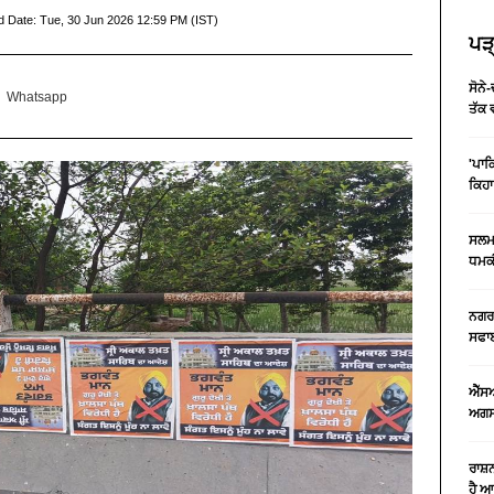
d Date:
Tue, 30 Jun 2026 12:59 PM (IST)
ਪੜ੍
ਸੋਨੇ
Whatsapp
ਤੱਕ 
'ਪਾਕ
ਕਿਹਾ
ਸਲਮਾ
ਧਮਕੀ
ਨਗਰ 
ਸਫਾਈ
ਐੱਸ
ਅਗਸਤ
ਰਾਸ਼
ਹੈ 