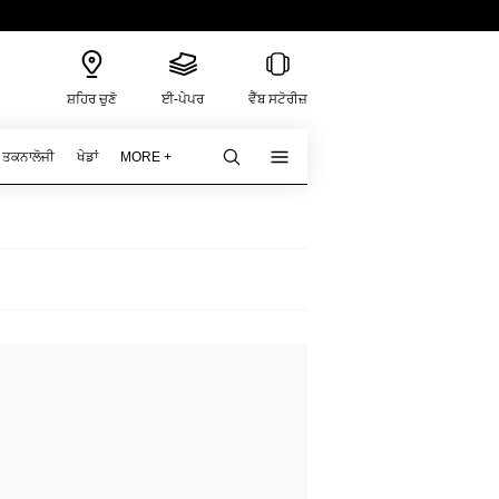
ਸ਼ਹਿਰ ਚੁਣੋ
ਈ-ਪੇਪਰ
ਵੈੱਬ ਸਟੋਰੀਜ਼
ਤਕਨਾਲੋਜੀ
ਖੇਡਾਂ
MORE +