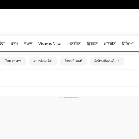
ਦੇਸ਼
ਧਰਮ
ਵਪਾਰ
Vishvas News
ਮਨੋਰੰਜਨ
ਕ੍ਰਿਕਟ
ਮਾਰਕੀਟ
ਸਿੱਖਿਆ
ਮੌਸਮ ਦਾ ਹਾਲ
ਕਾਮਨਵੈਲਥ ਖੇਡਾਂ
ਸਿਆਸੀ ਖਬਰਾਂ
ਪੈਟਰੋਲ-ਡੀਜ਼ਲ ਕੀਮਤਾਂ