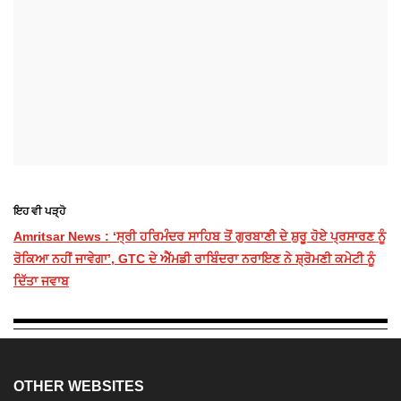
ਇਹ ਵੀ ਪੜ੍ਹੋ
Amritsar News : ‘ਸ੍ਰੀ ਹਰਿਮੰਦਰ ਸਾਹਿਬ ਤੋਂ ਗੁਰਬਾਣੀ ਦੇ ਸ਼ੁਰੂ ਹੋਏ ਪ੍ਰਸਾਰਣ ਨੂੰ
ਰੋਕਿਆ ਨਹੀਂ ਜਾਵੇਗਾ’, GTC ਦੇ ਐੱਮਡੀ ਰਾਬਿੰਦਰਾ ਨਰਾਇਣ ਨੇ ਸ਼੍ਰੋਮਣੀ ਕਮੇਟੀ ਨੂੰ
ਦਿੱਤਾ ਜਵਾਬ
OTHER WEBSITES