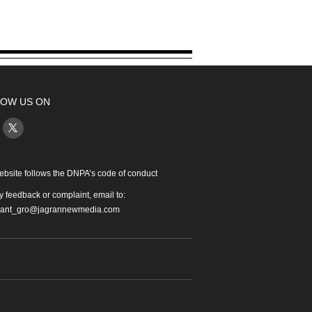
OW US ON
ebsite follows the DNPA’s code of conduct
y feedback or complaint, email to:
iant_gro@jagrannewmedia.com