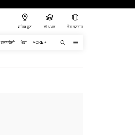
ਸ਼ਹਿਰ ਚੁਣੋ
ਈ-ਪੇਪਰ
ਵੈੱਬ ਸਟੋਰੀਜ਼
ਤਕਨਾਲੋਜੀ
ਖੇਡਾਂ
MORE +