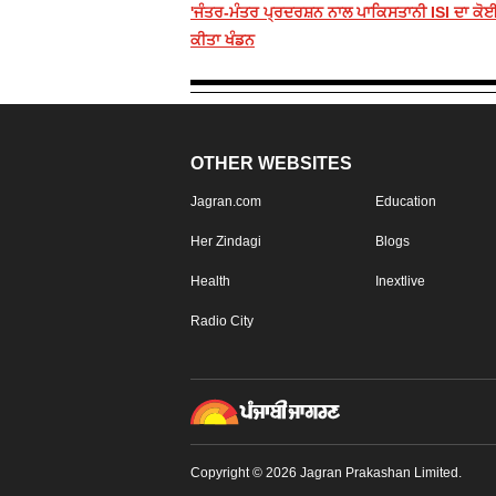
'ਜੰਤਰ-ਮੰਤਰ ਪ੍ਰਦਰਸ਼ਨ ਨਾਲ ਪਾਕਿਸਤਾਨੀ ISI ਦਾ ਕੋਈ 
ਕੀਤਾ ਖੰਡਨ
OTHER WEBSITES
Jagran.com
Education
Her Zindagi
Blogs
Health
Inextlive
Radio City
Copyright © 2026 Jagran Prakashan Limited.