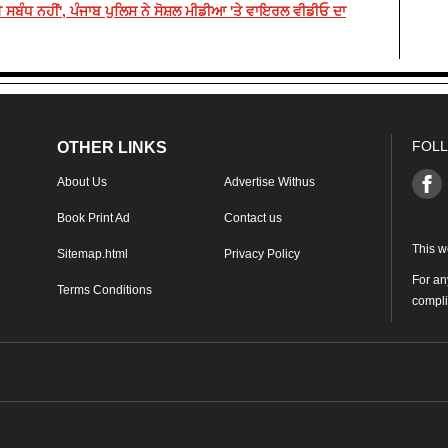
ਸਬੰਧ ਨਹੀਂ', ਪੰਜਾਬ ਪੁਲਿਸ ਨੇ ਸੋਸ਼ਲ ਮੀਡੀਆ 'ਤੇ ਵਾਇਰਲ ਵੀਡੀਓ ਦਾ
FOLL
OTHER LINKS
About Us
Advertise Withus
Book Print Ad
Contact us
This w
Sitemap.html
Privacy Policy
For an
Terms Conditions
compl