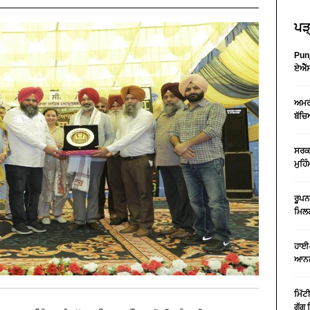
ਪੜ੍
Punj
ਏਐੱਸ
ਅਮਰੀ
ਬੱਚਿ
ਸਰਕਾ
ਮੁਹਿ
ਰੂਪਨ
ਮਿਲਣ
ਹਾਈ-
ਆਨਲ
ਮਿੱਟ
ਗੁੱਗ