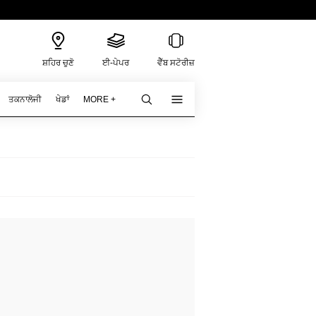
ਸ਼ਹਿਰ ਚੁਣੋ
ਈ-ਪੇਪਰ
ਵੈੱਬ ਸਟੋਰੀਜ਼
ਤਕਨਾਲੋਜੀ
ਖੇਡਾਂ
MORE +