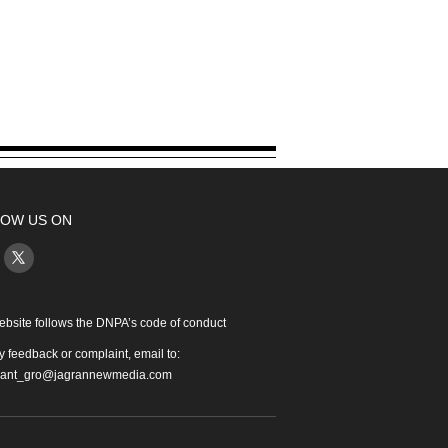
OW US ON
ebsite follows the DNPA’s code of conduct
y feedback or complaint, email to:
iant_gro@jagrannewmedia.com