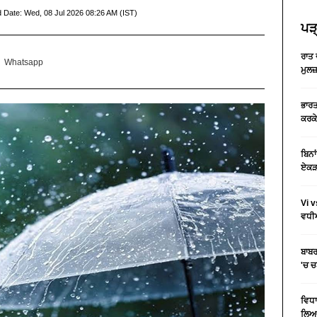
d Date:
Wed, 08 Jul 2026 08:26 AM (IST)
ਪੜ੍
ਰਾਤ 
Whatsapp
ਮੁਲਜ
ਭਾਰਤ
ਕਰਕੇ
ਬਿਨਾ
ਏਕੜ 
Vi v
ਵਧੀਆ
ਬਾਬਰ
'ਚ 
ਵਿਧਾ
ਲਿਆ 