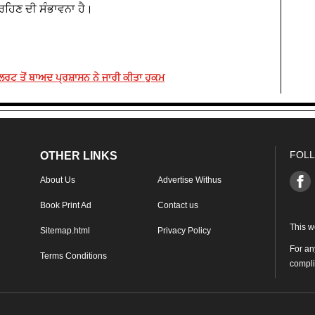
ਰਹਿਣ ਦੀ ਸੰਭਾਵਨਾ ਹੈ।
ਅਲਰਟ ਤੋਂ ਬਾਅਦ ਪ੍ਰਸ਼ਾਸਨ ਨੇ ਜਾਰੀ ਕੀਤਾ ਹੁਕਮ
FOLL
OTHER LINKS
About Us
Advertise Withus
Book Print Ad
Contact us
This w
Sitemap.html
Privacy Policy
For an
Terms Conditions
compl