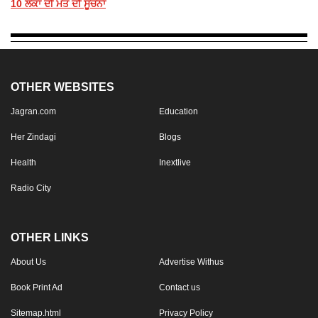
10 ਲੋਕਾਂ ਦੀ ਮੌਤ ਦੀ ਸੂਚਨਾ
OTHER WEBSITES
Jagran.com
Education
Her Zindagi
Blogs
Health
Inextlive
Radio City
OTHER LINKS
About Us
Advertise Withus
Book Print Ad
Contact us
Sitemap.html
Privacy Policy