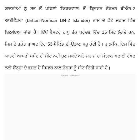
ਯਾਤਰੀਆਂ ਨੂੰ ਸਭ ਤੋਂ ਪਹਿਲਾਂ 'ਕਿਰਕਵਾਲ' ਤੋਂ 'ਬ੍ਰਿਟਨ ਨੌਰਮਨ ਬੀਐਨ-2
ਆਈਲੈਂਡਰ' (Britten-Norman BN-2 Islander) ਨਾਮ ਦੇ ਛੋਟੇ ਜਹਾਜ਼ ਵਿੱਚ
ਬਿਠਾਇਆ ਜਾਂਦਾ ਹੈ। ਇੱਥੋਂ ਵੈਸਟਰੇ ਟਾਪੂ ਤੱਕ ਪਹੁੰਚਣ ਵਿੱਚ 15 ਮਿੰਟ ਲੱਗਦੇ ਹਨ,
ਜਿਸ ਦੇ ਤੁਰੰਤ ਬਾਅਦ ਇਹ 53 ਸੈਕਿੰਡ ਦੀ ਉਡਾਣ ਸ਼ੁਰੂ ਹੁੰਦੀ ਹੈ। ਹਾਲਾਂਕਿ, ਇਸ ਵਿੱਚ
ਯਾਤਰੀ ਆਪਣੀ ਪਸੰਦ ਦੀ ਸੀਟ ਨਹੀਂ ਚੁਣ ਸਕਦੇ ਅਤੇ ਜਹਾਜ਼ ਦਾ ਸੰਤੁਲਨ ਬਣਾਈ ਰੱਖਣ
ਲਈ ਉਨ੍ਹਾਂ ਦੇ ਵਜ਼ਨ ਦੇ ਹਿਸਾਬ ਨਾਲ ਉਨ੍ਹਾਂ ਨੂੰ ਸੀਟ ਦਿੱਤੀ ਜਾਂਦੀ ਹੈ।