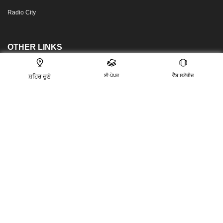
Radio City
OTHER LINKS
About Us
Advertise Withus
ਈ-ਪੇਪਰ
ਵੈੱਬ ਸਟੋਰੀਜ਼
ਸ਼ਹਿਰ ਚੁਣੋ
Book Print Ad
Contact us
Sitemap.html
Privacy Policy
Terms Conditions
FOLLOW US ON
This website follows the DNPA’s code of conduct
For any feedback or complaint, email to: