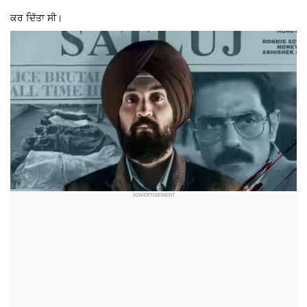
ਕਰ ਦਿੱਤਾ ਸੀ।