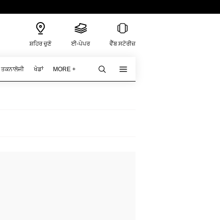
ਸ਼ਹਿਰ ਚੁਣੋ
ਈ-ਪੇਪਰ
ਵੈੱਬ ਸਟੋਰੀਜ਼
ਤਕਨਾਲੋਜੀ
ਖੇਡਾਂ
MORE +