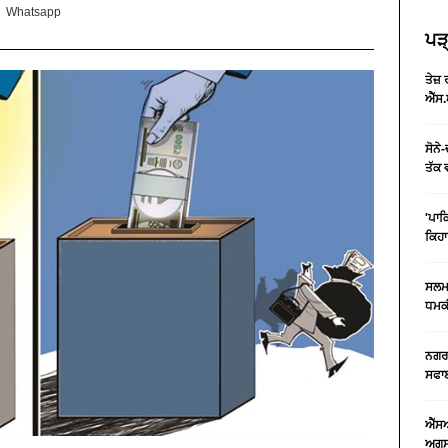
Whatsapp
ਪੜ੍
ਤੇਜ਼
ਐੱਸ.
ਸੋਨੇ
ਤੱਕ 
'ਪਾਕ
ਕਿਹਾ
ਸਲਮਾ
ਧਮਕੀ
ਨਗਰ 
ਸਫਾਈ
ਐੱਸ
ਅਗਸਤ