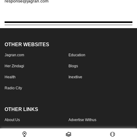
response@jagran.com
OTHER WEBSITES
Jagran.com
Education
Her Zindagi
Blogs
Health
Inextlive
Radio City
OTHER LINKS
About Us
Advertise Withus
Book Print Ad
Contact us