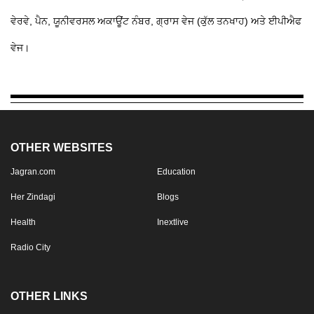
ਵੇਰਵੇ, ਪੈਨ, ਯੂਨੀਵਰਸਲ ਅਕਾਊਂਟ ਨੰਬਰ, ਗ੍ਰਾਸ ਵੇਜ (ਕੁੱਲ ਤਨਖਾਹ) ਅਤੇ ਈਪੀਐਫ
ਵੇਜ।
OTHER WEBSITES
Jagran.com
Education
Her Zindagi
Blogs
Health
Inextlive
Radio City
OTHER LINKS