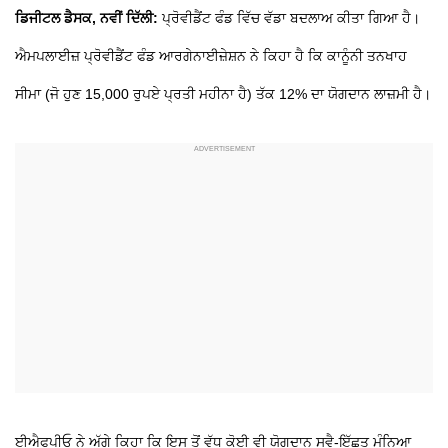
ਡਿਜੀਟਲ ਡੈਸਕ, ਨਵੀਂ ਦਿੱਲੀ:
ਪ੍ਰੋਵੀਡੈਂਟ ਫੰਡ ਵਿੱਚ ਵੱਡਾ ਬਦਲਾਅ ਕੀਤਾ ਗਿਆ ਹੈ।
ਐਮਪਲਾਈਜ਼ ਪ੍ਰੋਵੀਡੈਂਟ ਫੰਡ ਆਰਗੇਨਾਈਜ਼ੇਸ਼ਨ ਨੇ ਕਿਹਾ ਹੈ ਕਿ ਕਾਨੂੰਨੀ ਤਨਖਾਹ
ਸੀਮਾ (ਜੋ ਹੁਣ 15,000 ਰੁਪਏ ਪ੍ਰਤੀ ਮਹੀਨਾ ਹੈ) ਤੱਕ 12% ਦਾ ਯੋਗਦਾਨ ਲਾਜ਼ਮੀ ਹੈ।
ਈਐਫਪੀਓ ਨੇ ਅੱਗੇ ਕਿਹਾ ਕਿ ਇਸ ਤੋਂ ਵੱਧ ਕੋਈ ਵੀ ਯੋਗਦਾਨ ਸਵੈ-ਇੱਛਤ ਮੰਨਿਆ