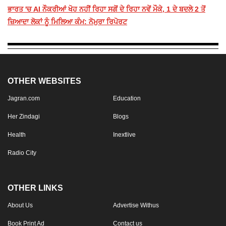
ਭਾਰਤ 'ਚ AI ਨੌਕਰੀਆਂ ਖੋਹ ਨਹੀਂ ਰਿਹਾ ਸਗੋਂ ਦੇ ਰਿਹਾ ਨਵੇਂ ਮੌਕੇ, 1 ਦੇ ਬਦਲੇ 2 ਤੋਂ
ਜ਼ਿਆਦਾ ਲੋਕਾਂ ਨੂੰ ਮਿਲਿਆ ਕੰਮ: ਨੋਮੁਰਾ ਰਿਪੋਰਟ
OTHER WEBSITES
Jagran.com
Education
Her Zindagi
Blogs
Health
Inextlive
Radio City
OTHER LINKS
About Us
Advertise Withus
Book Print Ad
Contact us