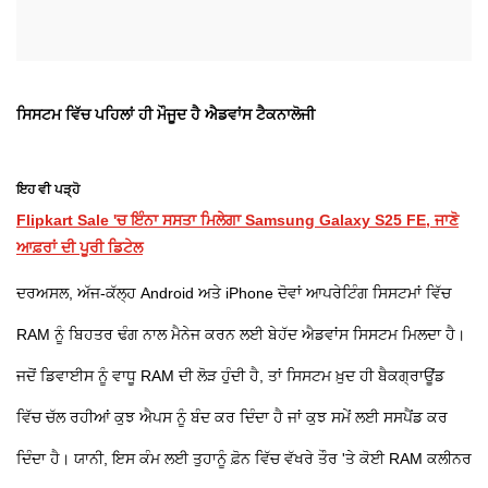
ਸਿਸਟਮ ਵਿੱਚ ਪਹਿਲਾਂ ਹੀ ਮੌਜੂਦ ਹੈ ਐਡਵਾਂਸ ਟੈਕਨਾਲੋਜੀ
ਇਹ ਵੀ ਪੜ੍ਹੋ
Flipkart Sale 'ਚ ਇੰਨਾ ਸਸਤਾ ਮਿਲੇਗਾ Samsung Galaxy S25 FE, ਜਾਣੋ
ਆਫ਼ਰਾਂ ਦੀ ਪੂਰੀ ਡਿਟੇਲ
ਦਰਅਸਲ, ਅੱਜ-ਕੱਲ੍ਹ Android ਅਤੇ iPhone ਦੋਵਾਂ ਆਪਰੇਟਿੰਗ ਸਿਸਟਮਾਂ ਵਿੱਚ
RAM ਨੂੰ ਬਿਹਤਰ ਢੰਗ ਨਾਲ ਮੈਨੇਜ ਕਰਨ ਲਈ ਬੇਹੱਦ ਐਡਵਾਂਸ ਸਿਸਟਮ ਮਿਲਦਾ ਹੈ।
ਜਦੋਂ ਡਿਵਾਈਸ ਨੂੰ ਵਾਧੂ RAM ਦੀ ਲੋੜ ਹੁੰਦੀ ਹੈ, ਤਾਂ ਸਿਸਟਮ ਖ਼ੁਦ ਹੀ ਬੈਕਗ੍ਰਾਊਂਡ
ਵਿੱਚ ਚੱਲ ਰਹੀਆਂ ਕੁਝ ਐਪਸ ਨੂੰ ਬੰਦ ਕਰ ਦਿੰਦਾ ਹੈ ਜਾਂ ਕੁਝ ਸਮੇਂ ਲਈ ਸਸਪੈਂਡ ਕਰ
ਦਿੰਦਾ ਹੈ। ਯਾਨੀ, ਇਸ ਕੰਮ ਲਈ ਤੁਹਾਨੂੰ ਫ਼ੋਨ ਵਿੱਚ ਵੱਖਰੇ ਤੌਰ 'ਤੇ ਕੋਈ RAM ਕਲੀਨਰ