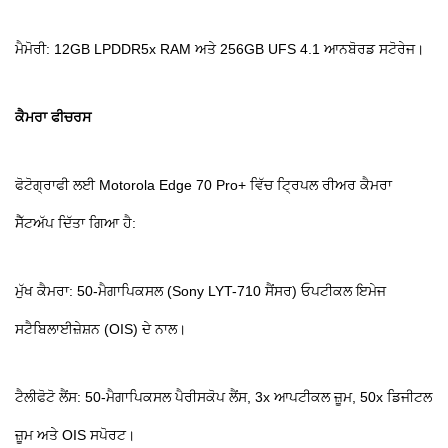
ਮੈਮੋਰੀ: 12GB LPDDR5x RAM ਅਤੇ 256GB UFS 4.1 ਆਨਬੋਰਡ ਸਟੋਰੇਜ।
ਕੈਮਰਾ ਫੀਚਰਸ
ਫੋਟੋਗ੍ਰਾਫੀ ਲਈ Motorola Edge 70 Pro+ ਵਿੱਚ ਟ੍ਰਿਪਲ ਰੀਅਰ ਕੈਮਰਾ
ਸੈੱਟਅੱਪ ਦਿੱਤਾ ਗਿਆ ਹੈ:
ਮੁੱਖ ਕੈਮਰਾ: 50-ਮੈਗਾਪਿਕਸਲ (Sony LYT-710 ਸੈਂਸਰ) ਓਪਟੀਕਲ ਇਮੇਜ
ਸਟੈਬਿਲਾਈਜ਼ੇਸ਼ਨ (OIS) ਦੇ ਨਾਲ।
ਟੈਲੀਫੋਟੋ ਲੈਂਸ: 50-ਮੈਗਾਪਿਕਸਲ ਪੈਰੀਸਕੋਪ ਲੈਂਸ, 3x ਆਪਟੀਕਲ ਜ਼ੂਮ, 50x ਡਿਜੀਟਲ
ਜ਼ੂਮ ਅਤੇ OIS ਸਪੋਰਟ।