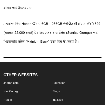
ਕੀਮਤ ਅਤੇ ਉਪਲਬਧਤਾ
ਮਲੇਸ਼ੀਆ ਵਿੱਚ Honor X7e ਦੇ 6GB + 256GB ਵੇਰੀਐਂਟ ਦੀ ਕੀਮਤ MYR 899
(ਲਗਭਗ 22,000 ਰੁਪਏ) ਹੈ। ਇਹ ਸਨਰਾਈਜ਼ ਓਰੇਂਜ (Sunrise Orange) ਅਤੇ
ਮਿਡਨਾਈਟ ਬਲੈਕ (Midnight Black) ਰੰਗਾਂ ਵਿੱਚ ਉਪਲਬਧ ਹੈ।
OTHER WEBSITES
Jagran.com
Education
Her Zindagi
Blogs
Health
Inextlive