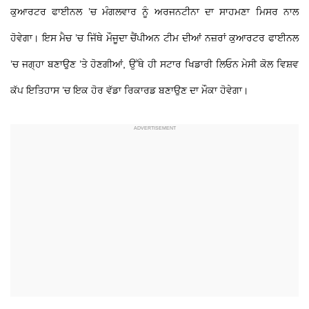
ਕੁਆਰਟਰ ਫਾਈਨਲ ’ਚ ਮੰਗਲਵਾਰ ਨੂੰ ਅਰਜਨਟੀਨਾ ਦਾ ਸਾਹਮਣਾ ਮਿਸਰ ਨਾਲ
ਹੋਵੇਗਾ। ਇਸ ਮੈਚ ’ਚ ਜਿੱਥੇ ਮੌਜੂਦਾ ਚੈਂਪੀਅਨ ਟੀਮ ਦੀਆਂ ਨਜ਼ਰਾਂ ਕੁਆਰਟਰ ਫਾਈਨਲ
’ਚ ਜਗ੍ਹਾ ਬਣਾਉਣ ’ਤੇ ਹੋਣਗੀਆਂ, ਉੱਥੇ ਹੀ ਸਟਾਰ ਖਿਡਾਰੀ ਲਿਓਨ ਮੇਸੀ ਕੋਲ ਵਿਸ਼ਵ
ਕੱਪ ਇਤਿਹਾਸ ’ਚ ਇਕ ਹੋਰ ਵੱਡਾ ਰਿਕਾਰਡ ਬਣਾਉਣ ਦਾ ਮੌਕਾ ਹੋਵੇਗਾ।