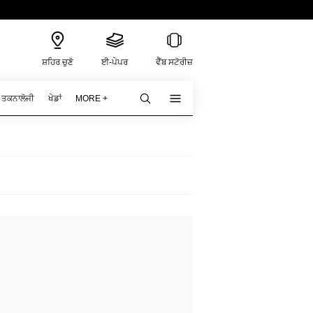
ਸ਼ਹਿਰ ਚੁਣੋ
ਈ-ਪੇਪਰ
ਵੈੱਬ ਸਟੋਰੀਜ਼
ਤਕਨਾਲੋਜੀ
ਖੇਡਾਂ
MORE +