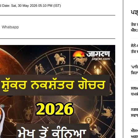
d Date:
Sat, 30 May 2026 05:10 PM (IST)
ਪੜ੍
ਤੇਜ਼
Whatsapp
ਐੱਸ.
ਸੋਨੇ
ਤੱਕ 
'ਪਾਕ
ਕਿਹਾ
ਸਲਮਾ
ਧਮਕੀ
ਨਗਰ 
ਸਫਾਈ
ਐੱਸ
ਅਗਸਤ