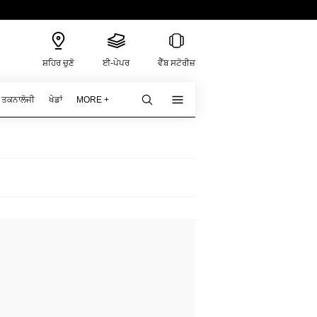
ਸ਼ਹਿਰ ਚੁਣੋ
ਈ-ਪੇਪਰ
ਵੈੱਬ ਸਟੋਰੀਜ਼
ਤਕਨਾਲੋਜੀ
ਖੇਡਾਂ
MORE +