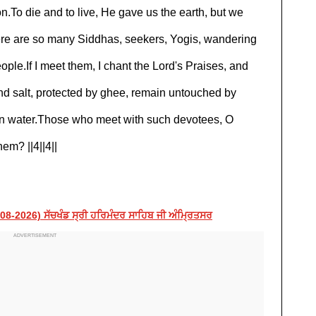
.To die and to live, He gave us the earth, but we
here are so many Siddhas, seekers, Yogis, wandering
ople.If I meet them, I chant the Lord's Praises, and
nd salt, protected by ghee, remain untouched by
 in water.Those who meet with such devotees, O
em? ||4||4||
-2026) ਸੱਚਖੰਡ ਸ੍ਰੀ ਹਰਿਮੰਦਰ ਸਾਹਿਬ ਜੀ ਅੰਮ੍ਰਿਤਸਰ