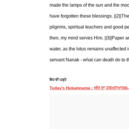
made the lamps of the sun and the moon
have forgotten these blessings. ||2||T
pilgrims, spiritual teachers and good pe
then, my mind serves Him. ||3||Paper a
water, as the lotus remains unaffected
servant Nanak - what can death do to th
ਇਹ ਵੀ ਪੜ੍ਹੋ
Today's Hukamnama : ਅੱਜ ਦਾ ਹੁਕਮਨਾਮਾ(06-08