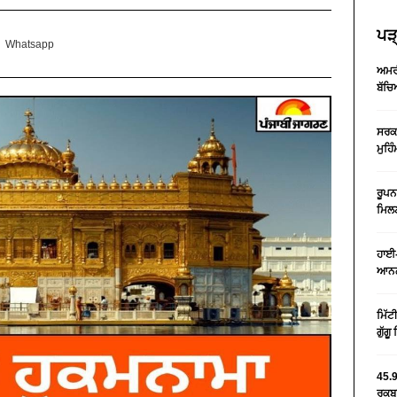
ਪੜ੍
Whatsapp
ਅਮਰੀ
ਬੱਚਿ
ਸਰਕਾ
ਮੁਹਿ
ਰੂਪਨ
ਮਿਲਣ
ਹਾਈ-
ਆਨਲ
ਮਿੱਟ
ਗੁੱਗ
45.9
ਰਕਬਾ