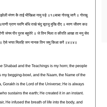
तु झोली मंगण कै ताई भीखिआ नामु पड़े ॥१॥बाबा गोरखु जागै ॥ गोरखु
पाणी प्राण पवणि बंधि राखे चंदु सूरजु मुखि दीए ॥ मरण जीवण कउ
ी जंगम पीर पुरस बहुतेरे ॥ जे तिन मिला त कीरति आखा ता मनु सेव
 रहै ॥ ऐसे भगत मिलहि जन नानक तिन जमु किआ करै ॥४॥४॥
e Shabad and the Teachings is my horn; the people
 is my begging-bowl, and the Naam, the Name of the
aba, Gorakh is the Lord of the Universe; He is always
o sustains the earth; He created it in an instant.
ir, He infused the breath of life into the body, and