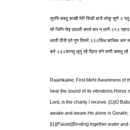
सुरति सबदु साखी मेरी सिंङी बाजै लोकु सुणे ॥ प
सो जिनि गोइ उठाली करते बार न लागै ॥१॥ रहाउ॥
धरती दीनी एते गुण विसरे ॥२॥सिध साधिक अरु जोग
करे ॥३॥कागदु लूणु रहै घ्रित संगे पाणी कमलु
Raamkalee, First Mehl:Awareness of th
hear the sound of its vibrations.Honor
Lord, is the charity I receive. ||1||O B
awake and aware.He alone is Gorakh, wh
||1||Pause||Binding together water and a