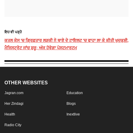
ਇਹ ਵੀ ਪੜ੍ਹੋ
ਕਤਲ ਕੇਸ 'ਚ ਗ੍ਰਿਫ਼ਤਾਰ ਲੜਕੀ ਨੇ ਥਾਣੇ ਦੇ ਟਾਇਲਟ 'ਚ ਫਾਹਾ ਲਾ ਕੇ ਕੀਤੀ ਖੁਦਕੁਸ਼ੀ,
ਮੈਜਿਸਟ੍ਰੇਟ ਜਾਂਚ ਸ਼ੁਰੂ; ਅੱਜ ਹੋਵੇਗਾ ਪੋਸਟਮਾਰਟਮ
OTHER WEBSITES
Jagran.com
Education
Her Zindagi
Blogs
Health
Inextlive
Radio City