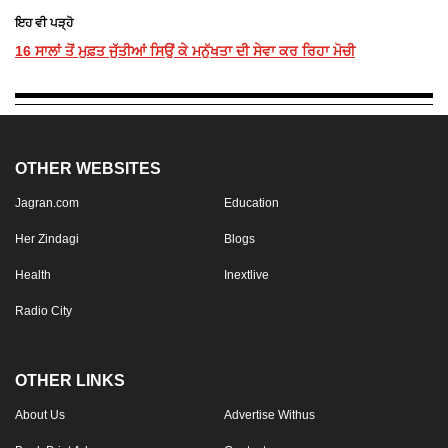
ਇਹ ਵੀ ਪੜ੍ਹੋ
16 ਸਾਲਾਂ ਤੋਂ ਮੁਫ਼ਤ ਜੁੱਤੀਆਂ ਸਿਉਂ ਕੇ ਮਨੁੱਖਤਾ ਦੀ ਸੇਵਾ ਕਰ ਰਿਹਾ ਮੋਚੀ
OTHER WEBSITES
Jagran.com
Education
Her Zindagi
Blogs
Health
Inextlive
Radio City
OTHER LINKS
About Us
Advertise Withus