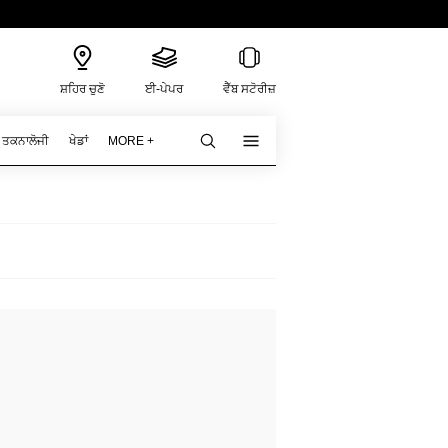
ਸ਼ਹਿਰ ਚੁਣੋ
ਈ-ਪੇਪਰ
ਵੈੱਬ ਸਟੋਰੀਜ਼
ਤਕਨਾਲੋਜੀ
ਖੇਡਾਂ
MORE +