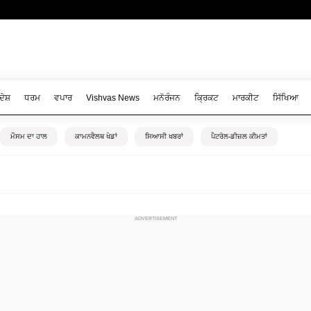
ਦੇਸ਼
ਧਰਮ
ਵਪਾਰ
Vishvas News
ਮਨੋਰੰਜਨ
ਕ੍ਰਿਕਟ
ਮਾਰਕੀਟ
ਸਿੱਖਿਆ
ਮੌਸਮ ਦਾ ਹਾਲ
ਕਾਮਨਵੈਲਥ ਖੇਡਾਂ
ਸਿਆਸੀ ਖਬਰਾਂ
ਪੈਟਰੋਲ-ਡੀਜ਼ਲ ਕੀਮਤਾਂ