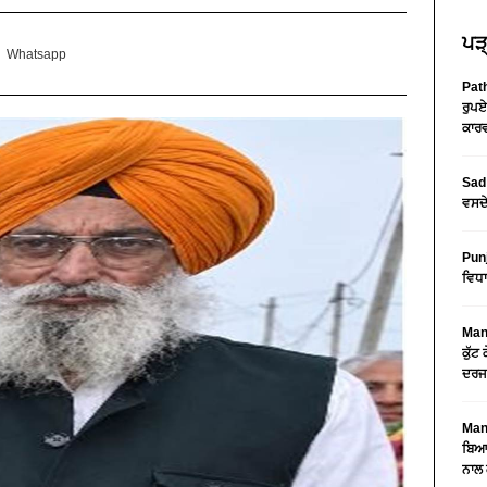
ਪੜ੍
Whatsapp
Path
ਰੁਪਏ
ਕਾਰਵ
Sad 
ਵਸਦੇ
Pun
ਵਿਧਾ
Mans
ਕੁੱਟ
ਦਰਜ
Mans
ਬਿਆਨ
ਨਾਲ 