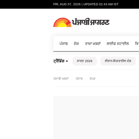
FRI, AUG 07, 2026 | UPDATED 02:43 AM IST
ਪੰਜਾਬ
ਦੇਸ਼
ਤਾਜ਼ਾ ਖ਼ਬਰਾਂ
ਲਾਈਫ ਸਟਾਈਲ
ਵਿ
ਟ੍ਰੈਂਡਿੰਗ
ਸਾਵਣ 2026
ਈਰਾਨ-ਇਜ਼ਰਾਈਲ ਜੰਗ
ਪੰਜਾਬੀ ਖ਼ਬਰਾਂ
ਪੰਜਾਬ
ਰੋਪੜ