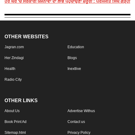
ਹਰ ਘਰ 'ਚ ਸਰਕਾਰੀ ਯੋਜਨਾਵਾਂ ਦਾ ਲਾਭ ਪਹੁੰਚਾਉਣਾ ਜ਼ਰੂਰੀ : ਪਰਮਜੀਤ ਸਿੰਘ ਗੜ੍ਹੀ
OTHER WEBSITES
Jagran.com
Education
Her Zindagi
Blogs
Health
Inextlive
Radio City
OTHER LINKS
About Us
Advertise Withus
Book Print Ad
Contact us
Sitemap.html
Privacy Policy