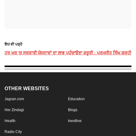
ਇਹ ਵੀ ਪੜ੍ਹੋ
ਹਰ ਘਰ 'ਚ ਸਰਕਾਰੀ ਯੋਜਨਾਵਾਂ ਦਾ ਲਾਭ ਪਹੁੰਚਾਉਣਾ ਜ਼ਰੂਰੀ : ਪਰਮਜੀਤ ਸਿੰਘ ਗੜ੍ਹੀ
OTHER WEBSITES
Jagran.com
Education
Her Zindagi
Blogs
Health
Inextlive
Radio City