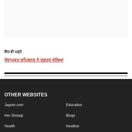
ਇਹ ਵੀ ਪੜ੍ਹੋ
ਸੇਵਾਮੁਕਤ ਕਮਿਸ਼ਨਰ ਨੇ ਦਫ਼ਤਰ ਖੋਲਿਆ
OTHER WEBSITES
Jagran.com
Education
Her Zindagi
Blogs
Health
Inextlive