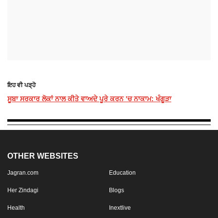
ਇਹ ਵੀ ਪੜ੍ਹੋ
ਸੂਬਾ ਸਰਕਾਰ ਲੋਕਾਂ ਨਾਲ ਕੀਤੇ ਵਾਅਦੇ ਪੂਰੇ ਕਰਨ ’ਚ ਨਾਕਾਮ: ਖੰਗੂੜਾ
OTHER WEBSITES
Jagran.com
Education
Her Zindagi
Blogs
Health
Inextlive