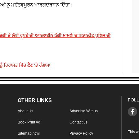
ੀਆਂ ਨੂੰ ਮਹੱਤਵਪੂਰਨ ਮਾਰਗਦਰਸ਼ਨ ਦਿੱਤਾ।
ਗੀ ਤੇ ਲੱਖਾਂ ਰੁਪਏ ਦੀ ਆਨਲਾਈਨ ਠੱਗੀ ਮਾਮਲੇ 'ਚ ਪਠਾਨਕੋਟ ਪੁਲਿਸ ਦੀ
 ਹਿਰਾਸਤ ਵਿੱਚ ਲੈਣ 'ਤੇ ਹੰਗਾਮਾ
FOLL
OTHER LINKS
About Us
Advertise Withus
Book Print Ad
Contact us
This w
Sitemap.html
Privacy Policy