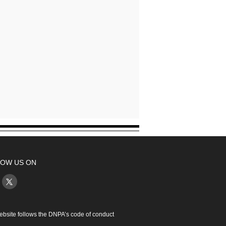
OW US ON
ebsite follows the DNPA’s code of conduct