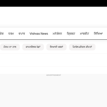
ਦੇਸ਼
ਧਰਮ
ਵਪਾਰ
Vishvas News
ਮਨੋਰੰਜਨ
ਕ੍ਰਿਕਟ
ਮਾਰਕੀਟ
ਸਿੱਖਿਆ
ਮੌਸਮ ਦਾ ਹਾਲ
ਕਾਮਨਵੈਲਥ ਖੇਡਾਂ
ਸਿਆਸੀ ਖਬਰਾਂ
ਪੈਟਰੋਲ-ਡੀਜ਼ਲ ਕੀਮਤਾਂ