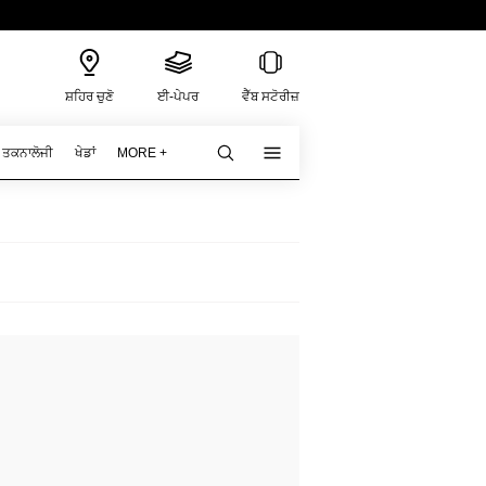
ਸ਼ਹਿਰ ਚੁਣੋ
ਈ-ਪੇਪਰ
ਵੈੱਬ ਸਟੋਰੀਜ਼
ਤਕਨਾਲੋਜੀ
ਖੇਡਾਂ
MORE +