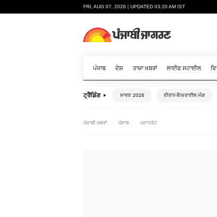
FRI, AUG 07, 2026 | UPDATED 03:20 AM IST
ਪੰਜਾਬ
ਦੇਸ਼
ਤਾਜ਼ਾ ਖ਼ਬਰਾਂ
ਲਾਈਫ ਸਟਾਈਲ
ਵਿ
ਟ੍ਰੈਂਡਿੰਗ
ਸਾਵਣ 2026
ਈਰਾਨ-ਇਜ਼ਰਾਈਲ ਜੰਗ
ਪੰਜਾਬੀ ਖ਼ਬਰਾਂ
ਪੰਜਾਬ
ਪਠਾਨਕੋਟ