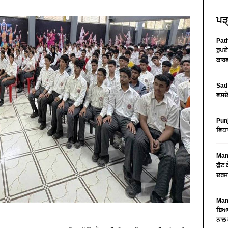
ਪੜ੍
Path
ਰੁਪਏ
ਕਾਰਵ
Sad 
ਵਸਦੇ
Pun
ਵਿਧਾ
Mans
ਕੁੱਟ
ਦਰਜ
Mans
ਬਿਆਨ
ਨਾਲ 