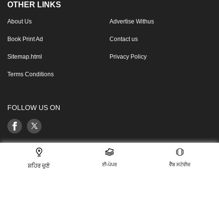
OTHER LINKS
About Us
Advertise Withus
Book Print Ad
Contact us
Sitemap.html
Privacy Policy
Terms Conditions
FOLLOW US ON
This website follows the DNPA’s code of conduct
ਈ-ਪੇਪਰ
ਵੈੱਬ ਸਟੋਰੀਜ਼
ਸ਼ਹਿਰ ਚੁਣੋ
For any feedback or complaint, email to:
compliant_gro@jagrannewmedia.com