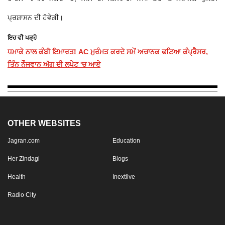
ਪ੍ਰਸ਼ਾਸਨ ਦੀ ਹੋਵੇਗੀ।
ਇਹ ਵੀ ਪੜ੍ਹੋ
ਧਮਾਕੇ ਨਾਲ ਕੰਬੀ ਇਮਾਰਤ! AC ਮੁਰੰਮਤ ਕਰਦੇ ਸਮੇਂ ਅਚਾਨਕ ਫਟਿਆ ਕੰਪ੍ਰੈਸਰ,
ਤਿੰਨ ਨੌਜਵਾਨ ਅੱਗ ਦੀ ਲਪੇਟ 'ਚ ਆਏ
OTHER WEBSITES
Jagran.com
Education
Her Zindagi
Blogs
Health
Inextlive
Radio City