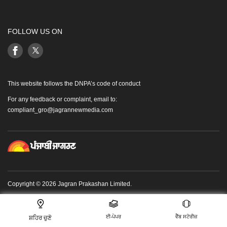
FOLLOW US ON
This website follows the DNPA’s code of conduct
For any feedback or complaint, email to:
compliant_gro@jagrannewmedia.com
Copyright © 2026 Jagran Prakashan Limited.
ਈ-ਪੇਪਰ
ਵੈੱਬ ਸਟੋਰੀਜ਼
ਸ਼ਹਿਰ ਚੁਣੋ