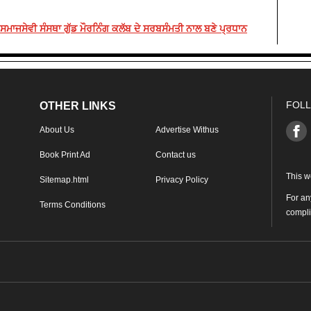
 ਸਮਾਜਸੇਵੀ ਸੰਸਥਾ ਗੁੱਡ ਮੌਰਨਿੰਗ ਕਲੱਬ ਦੇ ਸਰਬਸੰਮਤੀ ਨਾਲ ਬਣੇ ਪ੍ਰਧਾਨ
FOLL
OTHER LINKS
About Us
Advertise Withus
Book Print Ad
Contact us
This w
Sitemap.html
Privacy Policy
For an
Terms Conditions
compl