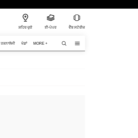
ਸ਼ਹਿਰ ਚੁਣੋ
ਈ-ਪੇਪਰ
ਵੈੱਬ ਸਟੋਰੀਜ਼
ਤਕਨਾਲੋਜੀ
ਖੇਡਾਂ
MORE +