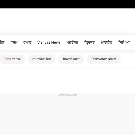
ਦੇਸ਼
ਧਰਮ
ਵਪਾਰ
Vishvas News
ਮਨੋਰੰਜਨ
ਕ੍ਰਿਕਟ
ਮਾਰਕੀਟ
ਸਿੱਖਿਆ
ਮੌਸਮ ਦਾ ਹਾਲ
ਕਾਮਨਵੈਲਥ ਖੇਡਾਂ
ਸਿਆਸੀ ਖਬਰਾਂ
ਪੈਟਰੋਲ-ਡੀਜ਼ਲ ਕੀਮਤਾਂ