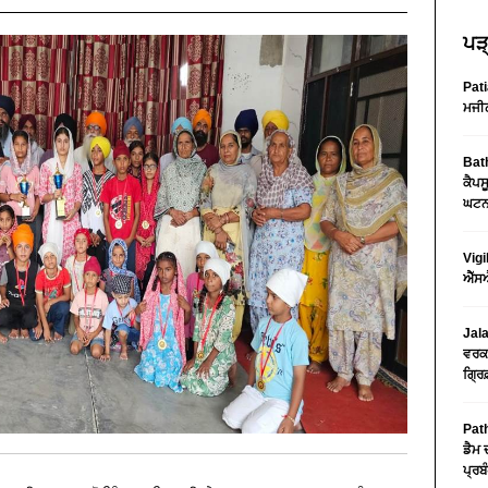
ਪੜ੍
Pati
ਮਜੀਠ
Bath
ਕੈਪਸ
ਘਟਨਾ
Vigi
ਐੱਸਐ
Jala
ਵਰਕਸ
ਗ੍ਰਿ
Path
ਡੈਮ 
ਪ੍ਰਬੰ