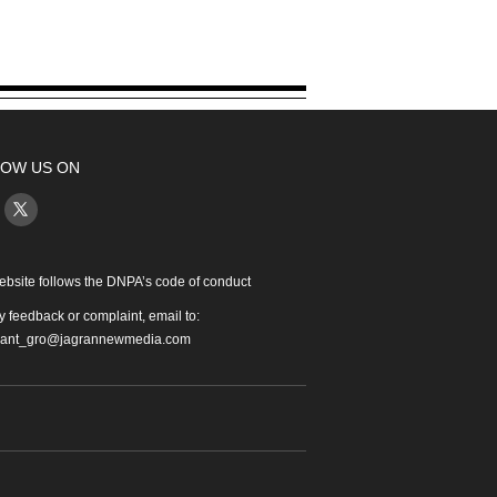
OW US ON
ebsite follows the DNPA’s code of conduct
y feedback or complaint, email to:
iant_gro@jagrannewmedia.com