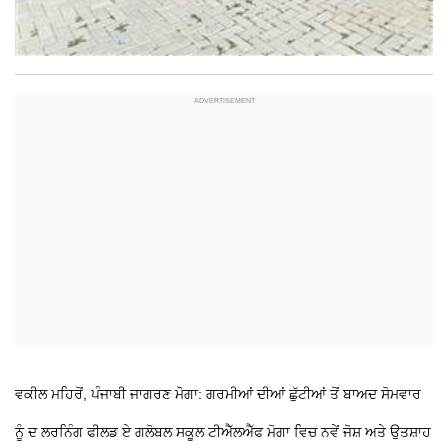
ਵਕੀਲ ਮਹਿਰੋਂ, ਪੰਜਾਬੀ ਜਾਗਰਣ ਮੋਗਾ: ਗਰਮੀਆਂ ਦੀਆਂ ਛੁੱਟੀਆਂ ਤੋਂ ਬਾਅਦ ਸੋਮਵਾਰ
ਨੂੰ ਦ ਲਰਨਿੰਗ ਫੀਲਡ ਏ ਗਲੋਬਲ ਸਕੂਲ ਟੀਐੱਲਐੱਫ ਮੋਗਾ ਵਿਚ ਨਵੇਂ ਜੋਸ਼ ਅਤੇ ਉਤਸ਼ਾਹ