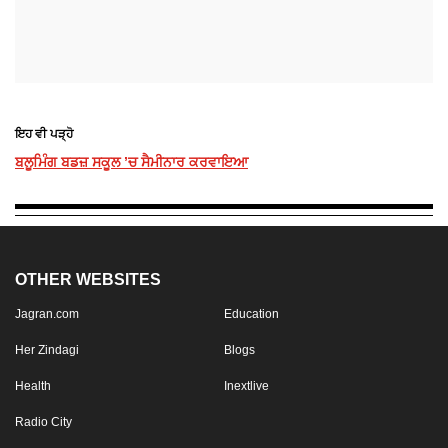
ਇਹ ਵੀ ਪੜ੍ਹੋ
ਬਲੂਮਿੰਗ ਬਡਜ਼ ਸਕੂਲ ’ਚ ਸੈਮੀਨਾਰ ਕਰਵਾਇਆ
OTHER WEBSITES
Jagran.com
Education
Her Zindagi
Blogs
Health
Inextlive
Radio City