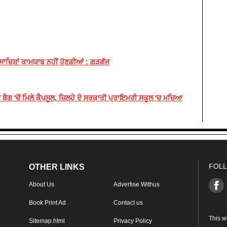
 ਸਾਜ਼ਿਸ਼ਾਂ ਕਾਮਯਾਬ ਨਹੀਂ ਹੋਣਗੀਆਂ : ਗੜਗੱਜ
ਗ 'ਚੋਂ ਮਿਲੇ ਕੈਪਸੂਲ, ਜ਼ਿਲ੍ਹੇ ਦੇ ਸਰਕਾਰੀ ਪ੍ਰਾਇਮਰੀ ਸਕੂਲ 'ਚ ਮਚਿਆ
FOLL
OTHER LINKS
About Us
Advertise Withus
Book Print Ad
Contact us
This w
Sitemap.html
Privacy Policy