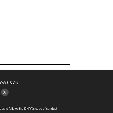
OW US ON
ebsite follows the DNPA’s code of conduct