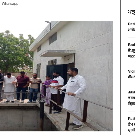
Whatsapp
ਪੜ੍
Pati
ਮਜੀਠ
Bath
ਕੈਪਸ
ਘਟਨਾ
Vigi
ਐੱਸਐ
Jala
ਵਰਕਸ
ਗ੍ਰਿ
Path
ਡੈਮ 
ਪ੍ਰਬੰ