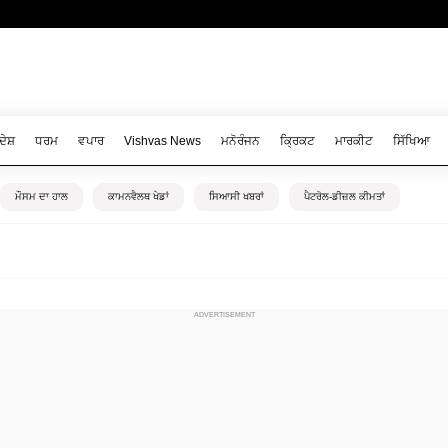
ਦੇਸ਼
ਧਰਮ
ਵਪਾਰ
Vishvas News
ਮਨੋਰੰਜਨ
ਕ੍ਰਿਕਟ
ਮਾਰਕੀਟ
ਸਿੱਖਿਆ
ਮੌਸਮ ਦਾ ਹਾਲ
ਕਾਮਨਵੈਲਥ ਖੇਡਾਂ
ਸਿਆਸੀ ਖਬਰਾਂ
ਪੈਟਰੋਲ-ਡੀਜ਼ਲ ਕੀਮਤਾਂ