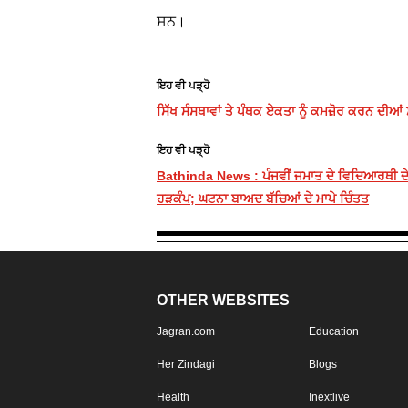
ਸਨ।
ਇਹ ਵੀ ਪੜ੍ਹੋ
ਸਿੱਖ ਸੰਸਥਾਵਾਂ ਤੇ ਪੰਥਕ ਏਕਤਾ ਨੂੰ ਕਮਜ਼ੋਰ ਕਰਨ ਦੀਆਂ
ਇਹ ਵੀ ਪੜ੍ਹੋ
Bathinda News : ਪੰਜਵੀਂ ਜਮਾਤ ਦੇ ਵਿਦਿਆਰਥੀ ਦੇ ਬੈ
ਹੜਕੰਪ; ਘਟਨਾ ਬਾਅਦ ਬੱਚਿਆਂ ਦੇ ਮਾਪੇ ਚਿੰਤਤ
OTHER WEBSITES
Jagran.com
Education
Her Zindagi
Blogs
Health
Inextlive