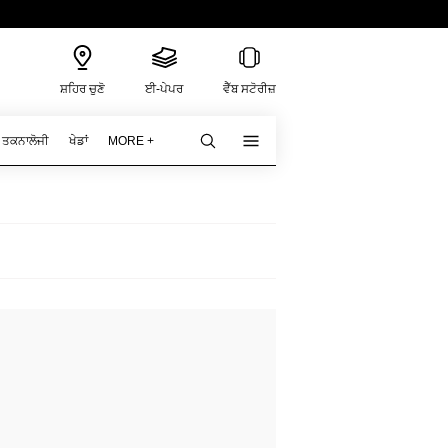
ਸ਼ਹਿਰ ਚੁਣੋ
ਈ-ਪੇਪਰ
ਵੈੱਬ ਸਟੋਰੀਜ਼
ਤਕਨਾਲੋਜੀ
ਖੇਡਾਂ
MORE +