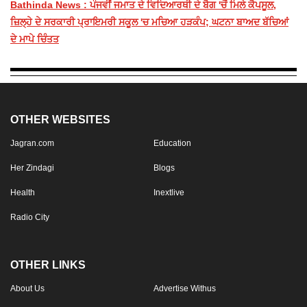
Bathinda News : ਪੰਜਵੀਂ ਜਮਾਤ ਦੇ ਵਿਦਿਆਰਥੀ ਦੇ ਬੈਗ 'ਚੋਂ ਮਿਲੇ ਕੈਪਸੂਲ,
ਜ਼ਿਲ੍ਹੇ ਦੇ ਸਰਕਾਰੀ ਪ੍ਰਾਇਮਰੀ ਸਕੂਲ 'ਚ ਮਚਿਆ ਹੜਕੰਪ; ਘਟਨਾ ਬਾਅਦ ਬੱਚਿਆਂ
ਦੇ ਮਾਪੇ ਚਿੰਤਤ
OTHER WEBSITES
Jagran.com
Education
Her Zindagi
Blogs
Health
Inextlive
Radio City
OTHER LINKS
About Us
Advertise Withus