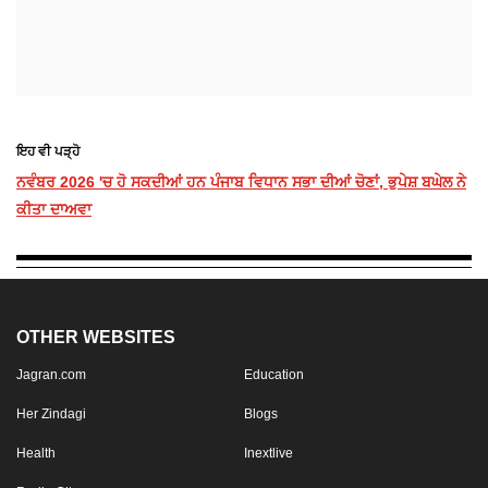
ਇਹ ਵੀ ਪੜ੍ਹੋ
ਨਵੰਬਰ 2026 'ਚ ਹੋ ਸਕਦੀਆਂ ਹਨ ਪੰਜਾਬ ਵਿਧਾਨ ਸਭਾ ਦੀਆਂ ਚੋਣਾਂ, ਭੁਪੇਸ਼ ਬਘੇਲ ਨੇ
ਕੀਤਾ ਦਾਅਵਾ
OTHER WEBSITES
Jagran.com
Education
Her Zindagi
Blogs
Health
Inextlive