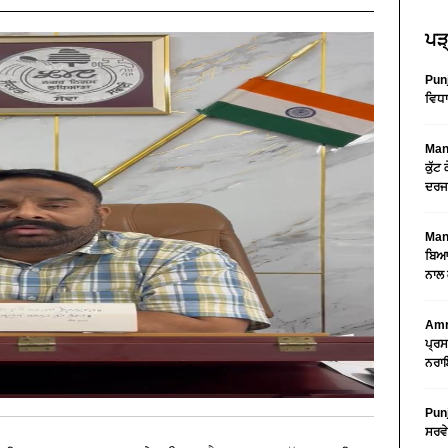
ਪੜ੍
Pun
ਵਿਧਾ
Mans
ਕੁੱਟ
ਦਰਜ
Mans
ਬਿਆਨ
ਨਾਲ 
Amri
ਪ੍ਰਸ
ਨਰਾਇ
Punj
ਸਰਵੇ