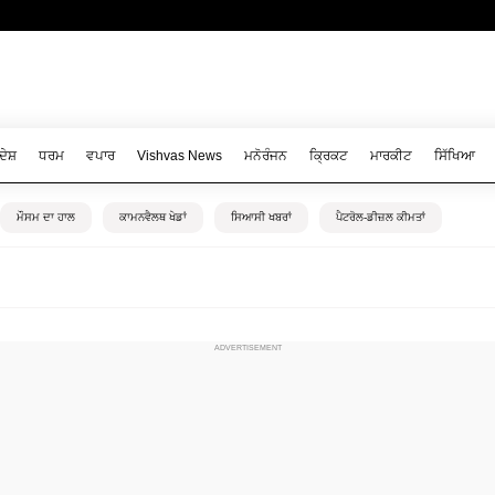
ਦੇਸ਼
ਧਰਮ
ਵਪਾਰ
Vishvas News
ਮਨੋਰੰਜਨ
ਕ੍ਰਿਕਟ
ਮਾਰਕੀਟ
ਸਿੱਖਿਆ
ਮੌਸਮ ਦਾ ਹਾਲ
ਕਾਮਨਵੈਲਥ ਖੇਡਾਂ
ਸਿਆਸੀ ਖਬਰਾਂ
ਪੈਟਰੋਲ-ਡੀਜ਼ਲ ਕੀਮਤਾਂ