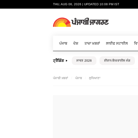
THU, AUG 06, 2026 | UPDATED 10:08 PM IST
ਪੰਜਾਬ
ਦੇਸ਼
ਤਾਜ਼ਾ ਖ਼ਬਰਾਂ
ਲਾਈਫ ਸਟਾਈਲ
ਵਿ
ਟ੍ਰੈਂਡਿੰਗ
ਸਾਵਣ 2026
ਈਰਾਨ-ਇਜ਼ਰਾਈਲ ਜੰਗ
ਪੰਜਾਬੀ ਖ਼ਬਰਾਂ
ਪੰਜਾਬ
ਲੁਧਿਆਣਾ