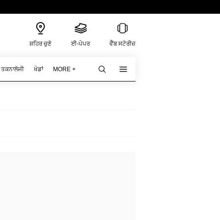
ਸ਼ਹਿਰ ਚੁਣੋ
ਈ-ਪੇਪਰ
ਵੈੱਬ ਸਟੋਰੀਜ਼
ਤਕਨਾਲੋਜੀ
ਖੇਡਾਂ
MORE +