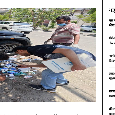
ਪੜ੍
ਤੇਜ਼
ਐੱਸ.
ਸੋਨੇ
ਤੱਕ 
'ਪਾਕ
ਕਿਹਾ
ਸਲਮਾ
ਧਮਕੀ
ਨਗਰ 
ਸਫਾਈ
ਐੱਸ
ਅਗਸਤ