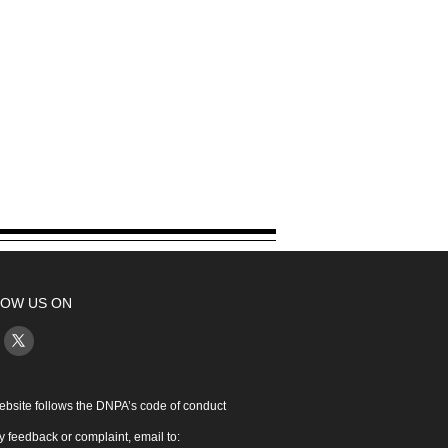
OW US ON
ebsite follows the DNPA’s code of conduct
y feedback or complaint, email to: