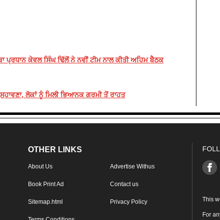
ਾ ਪ੍ਰਧਾਨ ਕੇਵਲ ਸਿੰਘ ਢਿੱਲੋਂ ਨੇ ਨਵੀਂ ਟੀਮ ਨਾਲ ਕੀਤੀ ਅਹਿਮ ਬੈਠਕ
ੁਹਾਵਣਾ, ਲੋਕਾਂ ਨੂੰ ਮਿਲੀ ਭਿਆਨਕ ਗਰਮੀ ਤੋਂ ਰਾਹਤ
FOLL
OTHER LINKS
About Us
Advertise Withus
Book Print Ad
Contact us
This w
Sitemap.html
Privacy Policy
For an
Terms Conditions