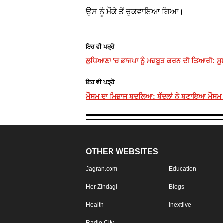
ਉਸ ਨੂੰ ਮੌਕੇ ਤੋਂ ਚੁਕਵਾਇਆ ਗਿਆ।
ਇਹ ਵੀ ਪੜ੍ਹੋ
ਲੁਧਿਆਣਾ 'ਚ ਭਾਜਪਾ ਨੂੰ ਮਜ਼ਬੂਤ ਕਰਨ ਦੀ ਤਿਆਰੀ: ਸੂਬ
ਇਹ ਵੀ ਪੜ੍ਹੋ
ਮੌਸਮ ਦਾ ਮਿਜ਼ਾਜ ਬਦਲਿਆ: ਬੱਦਲਾਂ ਨੇ ਬਣਾਇਆ ਮੌਸਮ ਸ
OTHER WEBSITES
Jagran.com
Education
Her Zindagi
Blogs
Health
Inextlive
Radio City