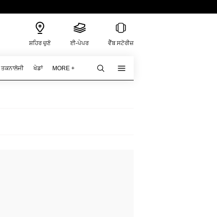
ਸ਼ਹਿਰ ਚੁਣੋ
ਈ-ਪੇਪਰ
ਵੈੱਬ ਸਟੋਰੀਜ਼
ਤਕਨਾਲੋਜੀ
ਖੇਡਾਂ
MORE +