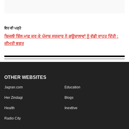
ਇਹ ਵੀ ਪੜ੍ਹੋ
ਬਿਜਲੀ ਬਿੱਲ ਮਾਫ਼ ਕਰ ਕੇ ਪੰਜਾਬ ਸਰਕਾਰ ਨੇ ਗਊਸ਼ਾਲਾਵਾਂ ਨੂੰ ਵੱਡੀ ਰਾਹਤ ਦਿੱਤੀ :
ਕੀਮਤੀ ਭਗਤ
OTHER WEBSITES
Jagran.com
Education
Her Zindagi
Blogs
Health
Inextlive
Radio City