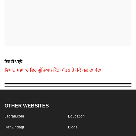
ਇਹ ਵੀ ਪੜ੍ਹੋ
ਵਿਧਾਨ ਸਭਾ ’ਚ ਫਿਰ ਗੂੰਜਿਆ ਮਕੌੜਾ ਪੱਤਣ ਤੇ ਪੱਕੇ ਪੁਲ਼ ਦਾ ਮੁੱਦਾ
OTHER WEBSITES
Jagran.com
Education
Her Zindagi
Blogs