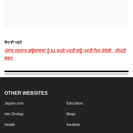
ਇਹ ਵੀ ਪੜ੍ਹੋ
ਪੰਜਾਬ ਸਰਕਾਰ ਗਊਸ਼ਾਲਾਵਾਂ ਨੂੰ 61 ਰੁਪਏ ਪ੍ਰਤੀ ਗਊ ਪ੍ਰਤੀ ਦਿਨ ਦੇਵੇਗੀ : ਕੀਮਤੀ
ਭਗਤ
OTHER WEBSITES
Jagran.com
Education
Her Zindagi
Blogs
Health
Inextlive