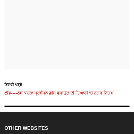
ਇਹ ਵੀ ਪੜ੍ਹੋ
ਲੀਡ----ਠੋਸ ਕਚਰਾ ਪ੍ਰਬੰਧਨ ਫ਼ੀਸ ਵਧਾਉਣ ਦੀ ਤਿਆਰੀ 'ਚ ਨਗਰ ਨਿਗਮ
OTHER WEBSITES