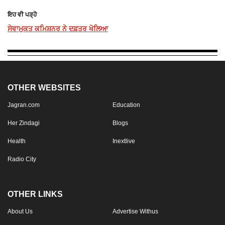
ਇਹ ਵੀ ਪੜ੍ਹੋ
ਸੇਵਾਮੁਕਤ ਕਮਿਸ਼ਨਰ ਨੇ ਦਫ਼ਤਰ ਖੋਲਿਆ
OTHER WEBSITES
Jagran.com
Education
Her Zindagi
Blogs
Health
Inextlive
Radio City
OTHER LINKS
About Us
Advertise Withus