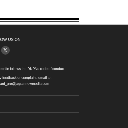
OW US ON
ebsite follows the DNPA’s code of conduct
y feedback or complaint, email to:
iant_gro@jagrannewmedia.com