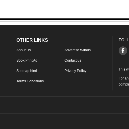
FOLL
OTHER LINKS
About Us
Advertise Withus
Book Print Ad
Contact us
This w
Sitemap.html
Privacy Policy
For an
Terms Conditions
compl