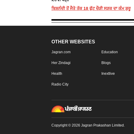
ਬਿਸ਼ਨੰਦੀ ਤੋਂ ਜੈਤੋ ਤੱਕ 18 ਫੁੱਟ ਚੌੜੀ ਸੜਕ ਦਾ ਕੰਮ ਸ਼ੁਰੂ
OTHER WEBSITES
Jagran.com
Education
Her Zindagi
Blogs
Health
Inextlive
Radio City
Copyright © 2026 Jagran Prakashan Limited.