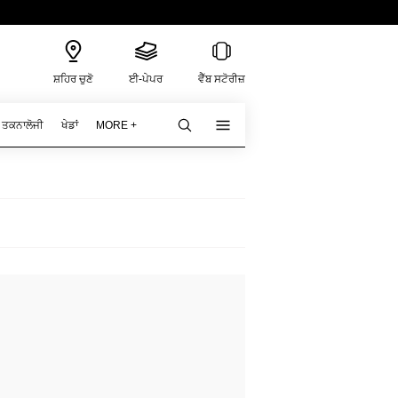
ਸ਼ਹਿਰ ਚੁਣੋ
ਈ-ਪੇਪਰ
ਵੈੱਬ ਸਟੋਰੀਜ਼
ਤਕਨਾਲੋਜੀ
ਖੇਡਾਂ
MORE +