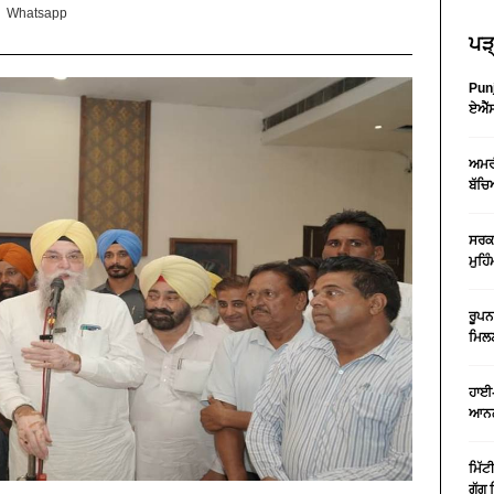
Whatsapp
ਪੜ੍
Punj
ਏਐੱਸ
ਅਮਰੀ
ਬੱਚਿ
ਸਰਕਾ
ਮੁਹਿ
ਰੂਪਨ
ਮਿਲਣ
ਹਾਈ-
ਆਨਲ
ਮਿੱਟ
ਗੁੱਗ