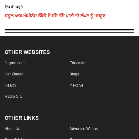
ਇਹ ਵੀ ਪੜ੍ਹੋ
ਸਕੂਲ ਆਫ਼ ਐਮੀਨੈਂਸ ਲੰਢੇਕੇ ਦੇ ਬੱਚੇ ਗੰਦੇ ਪਾਣੀ ’ਚੋਂ ਲੰਘਣ ਨੂੰ ਮਜਬੂਰ
OTHER WEBSITES
Jagran.com
Education
Her Zindagi
Blogs
Health
Inextlive
Radio City
OTHER LINKS
About Us
Advertise Withus