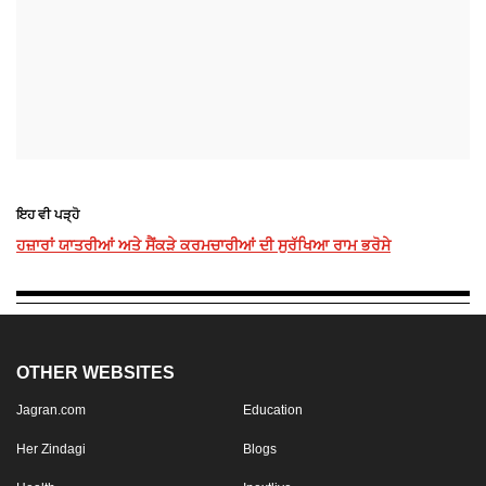
ਇਹ ਵੀ ਪੜ੍ਹੋ
ਹਜ਼ਾਰਾਂ ਯਾਤਰੀਆਂ ਅਤੇ ਸੈਂਕੜੇ ਕਰਮਚਾਰੀਆਂ ਦੀ ਸੁਰੱਖਿਆ ਰਾਮ ਭਰੋਸੇ
OTHER WEBSITES
Jagran.com
Education
Her Zindagi
Blogs