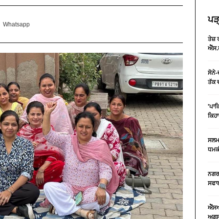
ਪੜ੍
Whatsapp
ਤੇਜ਼
ਐੱਸ.
ਸੋਨੇ
ਤੱਕ 
'ਪਾਕ
ਕਿਹਾ
ਸਲਮਾ
ਧਮਕੀ
ਨਗਰ 
ਸਫਾਈ
ਐੱਸ
ਅਗਸਤ