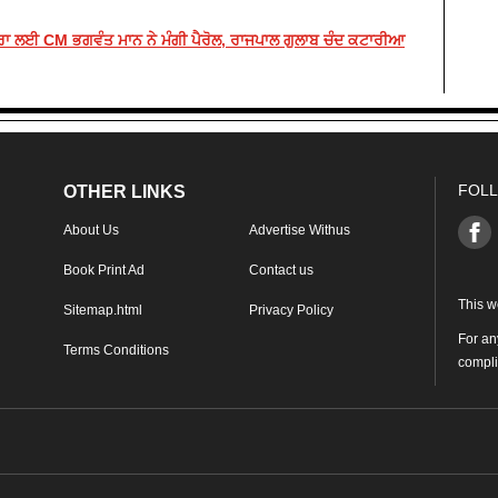
ਰਾ ਲਈ CM ਭਗਵੰਤ ਮਾਨ ਨੇ ਮੰਗੀ ਪੈਰੋਲ, ਰਾਜਪਾਲ ਗੁਲਾਬ ਚੰਦ ਕਟਾਰੀਆ
FOLL
OTHER LINKS
About Us
Advertise Withus
Book Print Ad
Contact us
This w
Sitemap.html
Privacy Policy
For an
Terms Conditions
compl