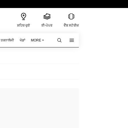
ਸ਼ਹਿਰ ਚੁਣੋ
ਈ-ਪੇਪਰ
ਵੈੱਬ ਸਟੋਰੀਜ਼
ਤਕਨਾਲੋਜੀ
ਖੇਡਾਂ
MORE +