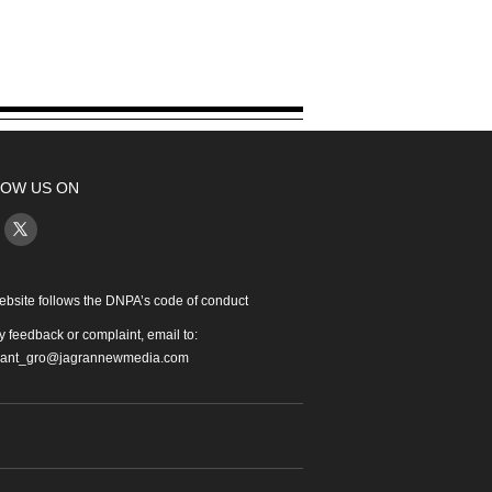
OW US ON
ebsite follows the DNPA’s code of conduct
y feedback or complaint, email to:
iant_gro@jagrannewmedia.com