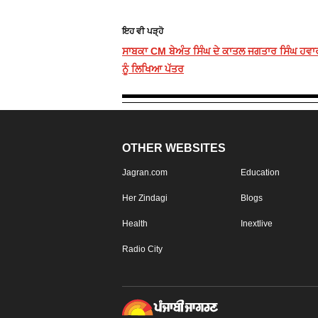
ਇਹ ਵੀ ਪੜ੍ਹੋ
ਸਾਬਕਾ CM ਬੇਅੰਤ ਸਿੰਘ ਦੇ ਕਾਤਲ ਜਗਤਾਰ ਸਿੰਘ ਹਵਾ
ਨੂੰ ਲਿਖਿਆ ਪੱਤਰ
OTHER WEBSITES
Jagran.com
Education
Her Zindagi
Blogs
Health
Inextlive
Radio City