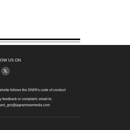
OW US ON
ebsite follows the DNPA’s code of conduct
y feedback or complaint, email to:
iant_gro@jagrannewmedia.com