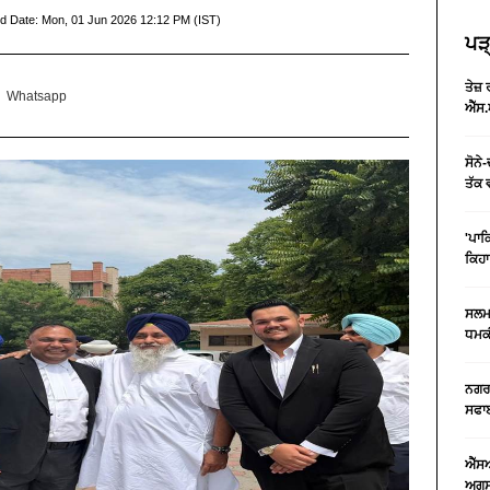
d Date:
Mon, 01 Jun 2026 12:12 PM (IST)
ਪੜ੍
ਤੇਜ਼
Whatsapp
ਐੱਸ.
ਸੋਨੇ
ਤੱਕ 
'ਪਾਕ
ਕਿਹਾ
ਸਲਮਾ
ਧਮਕੀ
ਨਗਰ 
ਸਫਾਈ
ਐੱਸ
ਅਗਸਤ