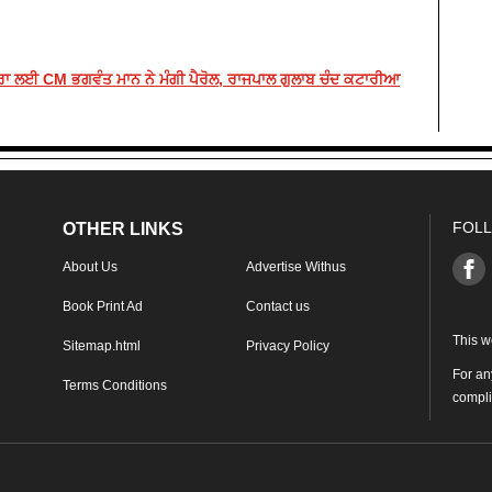
ਰਾ ਲਈ CM ਭਗਵੰਤ ਮਾਨ ਨੇ ਮੰਗੀ ਪੈਰੋਲ, ਰਾਜਪਾਲ ਗੁਲਾਬ ਚੰਦ ਕਟਾਰੀਆ
FOLL
OTHER LINKS
About Us
Advertise Withus
Book Print Ad
Contact us
This w
Sitemap.html
Privacy Policy
For an
Terms Conditions
compl