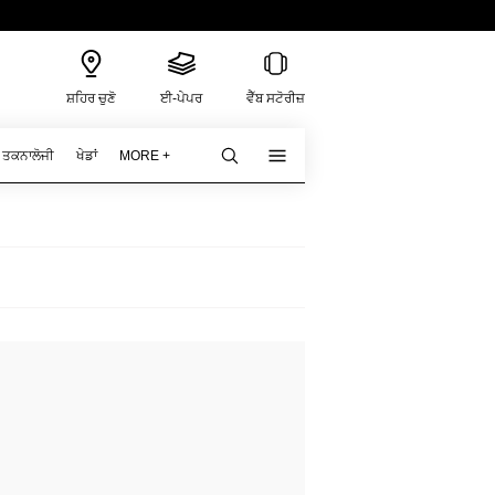
ਸ਼ਹਿਰ ਚੁਣੋ
ਈ-ਪੇਪਰ
ਵੈੱਬ ਸਟੋਰੀਜ਼
ਤਕਨਾਲੋਜੀ
ਖੇਡਾਂ
MORE +