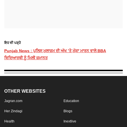
ਇਹ ਵੀ ਪੜ੍ਹੋ
Punjab News : ਪੁਲਿਸ ਮੁਲਾਜ਼ਮ ਦੀ ਅੱਖ ’ਤੇ ਮੁੱਕਾ ਮਾਰਨ ਵਾਲੇ BBA
ਵਿਦਿਆਰਥੀ ਨੂੰ ਮਿਲੀ ਜ਼ਮਾਨਤ
OTHER WEBSITES
Jagran.com
Education
Her Zindagi
Blogs
Health
Inextlive