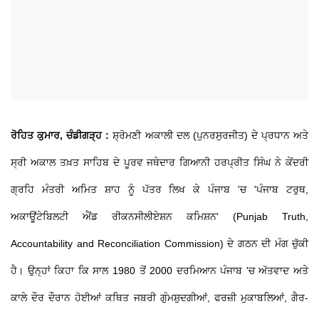
ਰੋਹਿਤ ਕੁਮਾਰ, ਚੰਡੀਗੜ੍ਹ :
ਸ਼੍ਰੋਮਣੀ ਅਕਾਲੀ ਦਲ (ਪੁਨਰਸੁਰਜੀਤ) ਦੇ ਪ੍ਰਧਾਨ ਅਤੇ
ਸ੍ਰੀ ਅਕਾਲ ਤਖ਼ਤ ਸਾਹਿਬ ਦੇ ਪੂਰਵ ਜਥੇਦਾਰ ਗਿਆਨੀ ਹਰਪ੍ਰੀਤ ਸਿੰਘ ਨੇ ਕੇਂਦਰੀ
ਗ੍ਰਹਿ ਮੰਤਰੀ ਅਮਿਤ ਸ਼ਾਹ ਨੂੰ ਪੱਤਰ ਲਿਖ ਕੇ ਪੰਜਾਬ 'ਚ 'ਪੰਜਾਬ ਟਰੁਥ,
ਅਕਾਊਂਟੇਬਿਲਟੀ ਐਂਡ ਰੀਕਨਸੀਲੀਏਸ਼ਨ ਕਮਿਸ਼ਨ' (Punjab Truth,
Accountability and Reconciliation Commission) ਦੇ ਗਠਨ ਦੀ ਮੰਗ ਚੁੱਕੀ
ਹੈ। ਉਨ੍ਹਾਂ ਕਿਹਾ ਕਿ ਸਾਲ 1980 ਤੋਂ 2000 ਦਰਮਿਆਨ ਪੰਜਾਬ 'ਚ ਅੱਤਵਾਦ ਅਤੇ
ਕਾਲੇ ਦੌਰ ਦੌਰਾਨ ਹੋਈਆਂ ਕਥਿਤ ਜਬਰੀ ਗੁੰਮਸ਼ੁਦਗੀਆਂ, ਫਰਜ਼ੀ ਮੁਕਾਬਲਿਆਂ, ਗੈਰ-